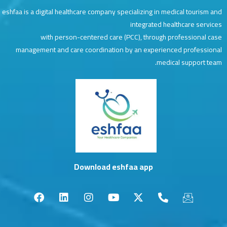
eshfaa is a digital healthcare company specializing in medical tourism and
integrated healthcare services
with person-centered care (PCC), through professional case
management and care coordination by an experienced professional
medical support team.
Download eshfaa app
F
L
I
Y
X
P
I
a
i
n
o
-
h
c
c
n
s
u
t
o
o
e
k
t
t
w
n
n
b
e
a
u
i
e
-