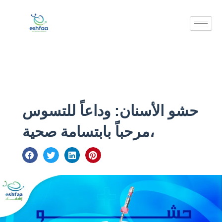
تخطي
إلى
المحتوى
حشو الأسنان: وداعاً للتسوس
،مرحباً بابتسامة صحية