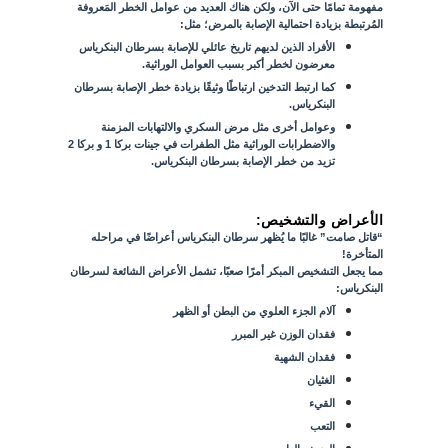
مفهومة تمامًا حتى الآن، ولكن هناك العديد من عوامل الخطر المَعروفة
المُرتبطة بزيادة احتمالية الإصابة بالمرض؛ مثل:
الأفراد الذين لديهم تاريخ عائلي للإصابة بسرطان البنكرياس
معرضون لخطر أكبر بسبب العوامل الوراثية.
كما ارتبط التدخين ارتباطًا وثيقًا بزيادة خطر الإصابة بسرطان
البنكرياس.
وعوامل أخرى مثل مرض السكري والالتهابات المزمنة
والاضطرابات الوراثية مثل الطفرات في جينات بركا 1 و بركا 2
تزيد من خطر الإصابة بسرطان البنكرياس.
الأعراض والتشخيص:
“قاتل صامت” غالبًا ما يُظهر سرطان البنكرياس أعراضًا في مراحله
المتأخرة!
مما يجعل التشخيص المبكر أمرًا صعبًا، تشمل الأعراض الشائعة لسرطان
البنكرياس:
آلام الجزء العلوي من البطن أو الظهر
فقدان الوزن غير المبرر
فقدان الشهية
الغثيان
القيء
التعب