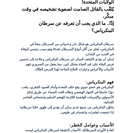
الولايات المتحدة!
يُلقّب بالقاتل الصامت لصعوبة تشخيصه في وقت
مبكّر،
إذًا.. ما الذي يجب أن تعرفه عن سرطان
البنكرياس؟
سرطان البنكرياس هو شكل نادر وعدواني من السرطان ينشأ في
البنكرياس، يُعتبَر من أكثر أنواع السرطان تقدمًا وهو سبب رئيسي للوفاة
في العديد من البلدان.
يُمكن أن يؤدي الكشف المبكر عن سرطان البنكرياس وعلاجه إلى تحسين
فرص البقاء على قيد الحياة بشكل كبير، مما يجعل من الضروري فهم
الأسباب والأعراض وخيارات العلاج المتاحة لهذا المرض الفتّاك.
فهم البنكرياس:
البنكرياس هو عضو حيوي يقع خلف المعدة وأمام العمود الفقري، يلعب
دورًا حاسمًا في الجهاز الهضمي ونظام الغدد الصماء عن طريق إنتاج
الأنسولين والإنزيمات الهاضمة اللازمة للهضم السليم وامتصاص العناصر
الغذائية.
يتكوّن البنكرياس من نسيج غدي يمكن أن يؤدي إلى ظهور خلايا سرطانية
إذا خضعت لطفرات وانقسام غير طبيعي.
الأسباب وعوامل الخطر:
كعادة الأورام السرطانيّة، الأسباب الدقيقة لسرطان البنكرياس ليست