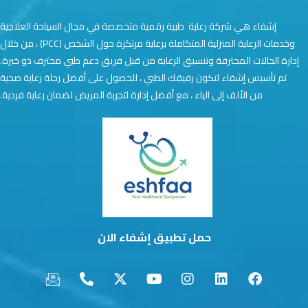
إشفاء هي شركة رعاية طبية رقمية متخصصة في مجال السياحة العلاجية
وخدمات الرعاية المنزلية المتكاملة برعاية مرتكزة حول الشخص (PCC) ، من خلال
إدارة الحالات المحترفة وتنسيق الرعاية من قبل فريق دعم طبي محترف ذو خبرة.
تم تأسيس إشفاء لتكون رفيقك الطبي ، للحصول على أفضل رحلة رعاية صحية
من الألف إلى الياء ، مع أفضل إدارة لتجربة المريض لضمان رعاية فردية.
حمل تطبيق إشفاء الان
I
P
X
Y
I
L
F
c
h
-
o
n
i
a
o
o
t
u
s
n
c
n
n
w
t
t
k
e