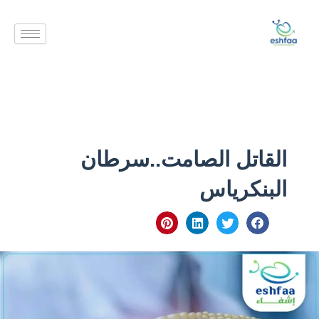
خطي
لى
لمحتوى
القاتل الصامت..سرطان
البنكرياس