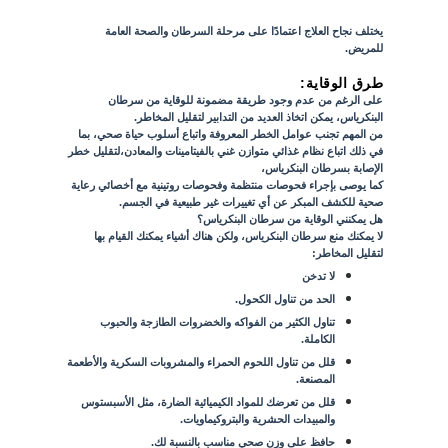
يختلف نجاح العلاج اعتمادًا على مرحلة السرطان والصحة العامة
للمريض.
طرق الوقاية:
على الرغم من عدم وجود طريقة مضمونة للوقاية من سرطان
البنكرياس، يمكن اتخاذ العديد من التدابير لتقليل المخاطر.
من المهم تجنب عوامل الخطر المعروفة واتباع أسلوب حياة صحي، بما
في ذلك اتباع نظام غذائي متوازن غني بالفيتامينات والمعادن،لتقليل خطر
الإصابة بسرطان البنكرياس،
كما يوصى بإجراء فحوصات منتظمة وفحوصات روتينية مع أخصائي رعاية
صحية للكشف المبكر عن أي تغييرات غير طبيعية في الجسم.
هل يمكنني الوقاية من سرطان البنكرياس؟
لا يمكنك منع سرطان البنكرياس، ولكن هناك أشياء يمكنك القيام بها
لتقليل المخاطر:
لا تدخن
الحد من تناول الكحول.
تناول الكثير من الفواكه والخضروات الطازجة والحبوب
الكاملة.
قلل من تناول اللحوم الحمراء والمشروبات السكرية والأطعمة
المصنعة.
قلل من تعرضك للمواد الكيميائية الضارة، مثل الأسبستوس
والمبيدات الحشرية والبتروكيماويات.
حافظ على وزن صحي مناسب بالنسبة لك.