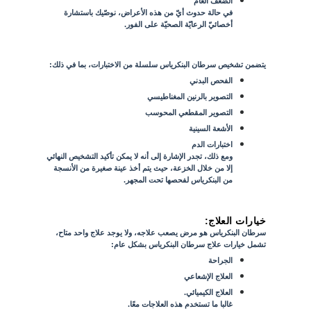
الضعف العام
في حالة حدوث أيّ من هذه الأعراض، نوصّيك باستشارة
أخصائيّ الرعايّة الصحيّة على الفور.
يتضمن تشخيص سرطان البنكرياس سلسلة من الاختبارات، بما في ذلك:
الفحص البدني
التصوير بالرنين المغناطيسي
التصوير المقطعي المحوسب
الأشعة السينية
اختبارات الدم
ومع ذلك، تجدر الإشارة إلى أنه لا يمكن تأكيد التشخيص النهائي
إلا من خلال الخزعة، حيث يتم أخذ عينة صغيرة من الأنسجة
من البنكرياس لفحصها تحت المجهر.
خيارات العلاج:
سرطان البنكرياس هو مرض يصعب علاجه، ولا يوجد علاج واحد متاح،
تشمل خيارات علاج سرطان البنكرياس بشكل عام:
الجراحة
العلاج الإشعاعي
العلاج الكيميائي.
غالبا ما تستخدم هذه العلاجات معًا.