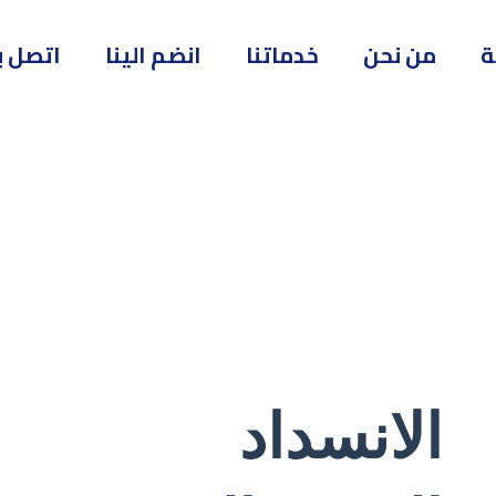
ة
من نحن
خدماتنا
انضم الينا
اتصل بن
الانسداد