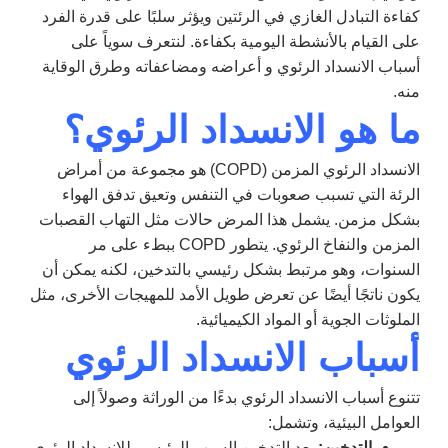
كفاءة التبادل الغازي في الرئتين ويؤثر سلبًا على قدرة الفرد
على القيام بالأنشطة اليومية بكفاءة. لنتعرف سوياً على
أسباب الانسداد الرئوي و أعراضه ومضاعفاته وطرق الوقاية
منه.
ما هو الانسداد الرئوي؟
الانسداد الرئوي المزمن (COPD) هو مجموعة من أمراض
الرئة التي تسبب صعوبات في التنفس وتعيق تدفق الهواء
بشكل مزمن. يشمل هذا المرض حالات مثل التهاب القصبات
المزمن والنفاخ الرئوي. يتطور COPD ببطء على مر
السنوات، وهو مرتبط بشكل رئيسي بالتدخين، لكنه يمكن أن
يكون ناتجًا أيضًا عن تعرض طويل الأمد للمهيجات الأخرى، مثل
الملوثات الجوية أو المواد الكيميائية.
أسباب الانسداد الرئوي
تتنوع أسباب الانسداد الرئوي بدءًا من الوراثة وصولاً إلى
العوامل البيئية، وتشمل:
التدخين:
يعد التدخين السبب الرئيسي للانسداد الرئوي