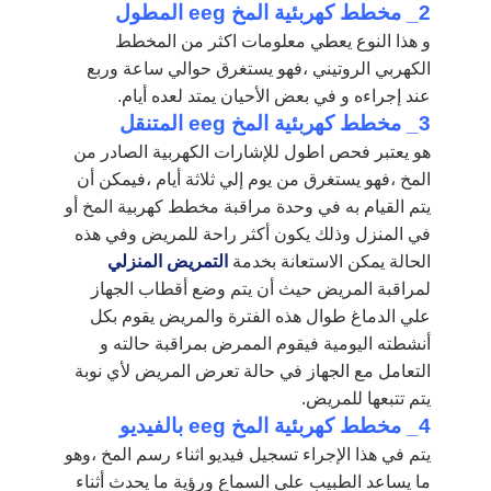
2_ مخطط كهربئية المخ eeg المطول
و هذا النوع يعطي معلومات اكثر من المخطط
الكهربي الروتيني ،فهو يستغرق حوالي ساعة وربع
عند إجراءه و في بعض الأحيان يمتد لعده أيام.
3_ مخطط كهربئية المخ
eeg
المتنقل
هو يعتبر فحص اطول للإشارات الكهربية الصادر من
المخ ،فهو يستغرق من يوم إلي ثلاثة أيام ،فيمكن أن
يتم القيام به في وحدة مراقبة مخطط كهربية المخ أو
في المنزل وذلك يكون أكثر راحة للمريض وفي هذه
الحالة يمكن الاستعانة بخدمة
التمريض المنزلي
لمراقبة المريض حيث أن يتم وضع أقطاب الجهاز
علي الدماغ طوال هذه الفترة والمريض يقوم بكل
أنشطته اليومية فيقوم الممرض بمراقبة حالته و
التعامل مع الجهاز في حالة تعرض المريض لأي نوبة
يتم تتبعها للمريض.
4_ مخطط كهربئية المخ eeg بالفيديو
يتم في هذا الإجراء تسجيل فيديو اثناء رسم المخ ،وهو
ما يساعد الطبيب علي السماع ورؤية ما يحدث أثناء