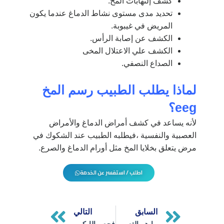
كشف إلتهابات المخ.
تحديد مدى مستوى نشاط الدماغ عندما يكون
المريض في غيبوبة.
الكشف عن إصابة الرأس.
الكشف علي الاعتلال المخى
الصداع النصفي.
لماذا يطلب الطبيب رسم المخ
eeg
؟
لأنه يساعد في كشف أمراض الدماغ والأمراض
العصبية والنفسية ،فيطلبه الطبيب عند الشكوك في
مرض يتعلق بخلايا المخ مثل أورام الدماغ والصرع.
اطلب / استفسر عن الخدمة
Next
Prev
السابق
التالي
ما هو التصوير المقطعي بالإصدار البوزيتروني (PET) وكيف يعمل؟
فحص الإيكو للقلب اهميته ومتي يطلبه الطبيب _ اعرف الان