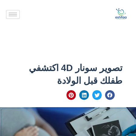
خطي
لى
لمحتوى
تصوير سونار 4D اكتشفي
طفلك قبل الولادة