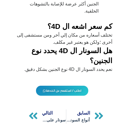
الجنين أكثر عرضة للإصابة بالتشوهات
الخلقية.
كم سعر اشعه ال 4
D
؟
تختلف أسعاره من مكان إلي أخر ومن مستشفى إلى
أخرى ؛ولكن هو يعتبر غير مكلف.
هل السونار ال 4
D
يحدد نوع
الجنين؟
نعم يحدد السونار ال 4D نوع الجنين بشكل دقيق.
اطلب / استفسر عن الخدمة
Next
Prev
السابق
التالي
أنواع السونار 15 _ تعّرف عليهم الآن
سونار على البطن والحوض_التقنية التحضير والنتائج