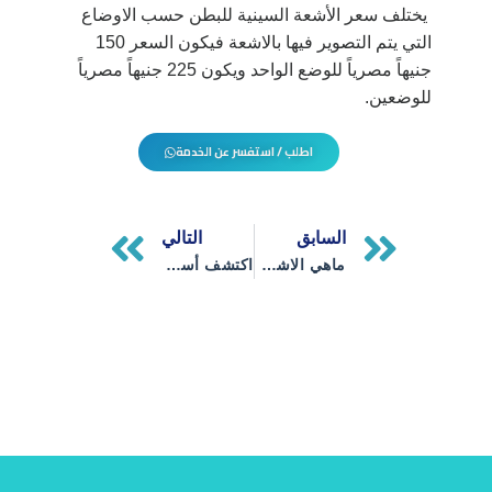
يختلف سعر الأشعة السينية للبطن حسب الاوضاع
التي يتم التصوير فيها بالاشعة فيكون السعر 150
جنيهاً مصرياً للوضع الواحد ويكون 225 جنيهاً مصرياً
للوضعين.
اطلب / استفسر عن الخدمة
Next
Prev
السابق
التالي
ماهي الاشعه السينيه الفوائد_ المخاطر والاستخدامات
اكتشف أسرار التصوير بالرنين المغناطيسي MRI تقنية طبية ثورية