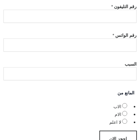
رقم التليفون
*
رقم الواتس
*
السبب
المانع من
الاب
الام
لا اعلم
احجز الان